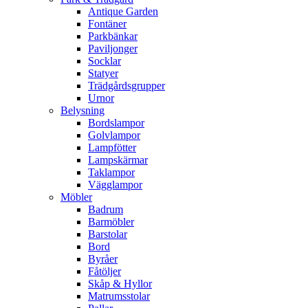
Antique Garden
Fontäner
Parkbänkar
Paviljonger
Socklar
Statyer
Trädgårdsgrupper
Urnor
Belysning
Bordslampor
Golvlampor
Lampfötter
Lampskärmar
Taklampor
Vägglampor
Möbler
Badrum
Barmöbler
Barstolar
Bord
Byråer
Fåtöljer
Skåp & Hyllor
Matrumsstolar