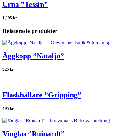
Urna ”Tessin”
1,395
kr
Relaterade produkter
Äggkopp ”Natalja”
325
kr
Flaskhållare ”Gripping”
495
kr
Vinglas ”Ruinardt”