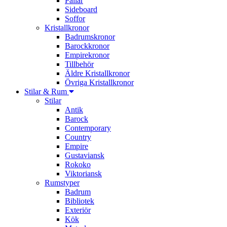
Pallar
Sideboard
Soffor
Kristallkronor
Badrumskronor
Barockkronor
Empirekronor
Tillbehör
Äldre Kristallkronor
Övriga Kristallkronor
Stilar & Rum
Stilar
Antik
Barock
Contemporary
Country
Empire
Gustaviansk
Rokoko
Viktoriansk
Rumstyper
Badrum
Bibliotek
Exteriör
Kök