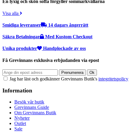
En lyxig och skön soffa förgyller sommarkvällarna
Visa alla
Smidiga leveranser
14 dagars ångerrätt
Säkra Betalningar
Med Kustom Checkout
Unika produkter
Handplockade av oss
Få Grevinnans exklusiva erbjudanden via epost
Jag har läst och godkänner Grevinnans Butik's
integritetspolicy
Information
Besök vår butik
Grevinnans Guide
Om Grevinnans Butik
Nyheter
Outlet
Sale