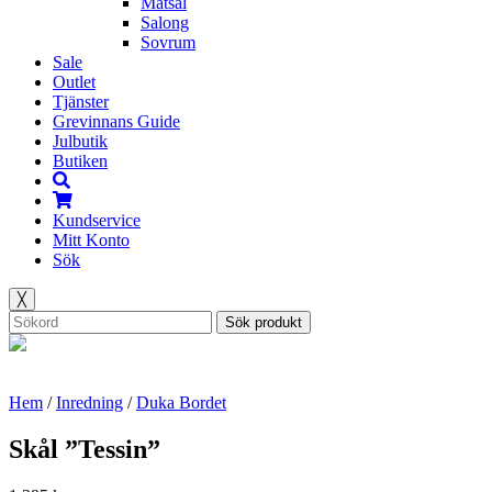
Matsal
Salong
Sovrum
Sale
Outlet
Tjänster
Grevinnans Guide
Julbutik
Butiken
Kundservice
Mitt Konto
Sök
╳
Sök produkt
Hem
/
Inredning
/
Duka Bordet
Skål ”Tessin”