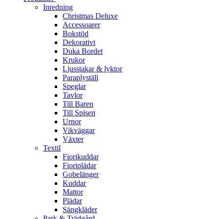
Inredning
Christmas Deluxe
Accessoarer
Bokstöd
Dekorativt
Duka Bordet
Krukor
Ljusstakar & lyktor
Paraplyställ
Speglar
Tavlor
Till Baren
Till Spisen
Urnor
Vikväggar
Växter
Textil
Fiorikuddar
Fioriplädar
Gobelänger
Kuddar
Mattor
Plädar
Sängkläder
Park & Trädgård