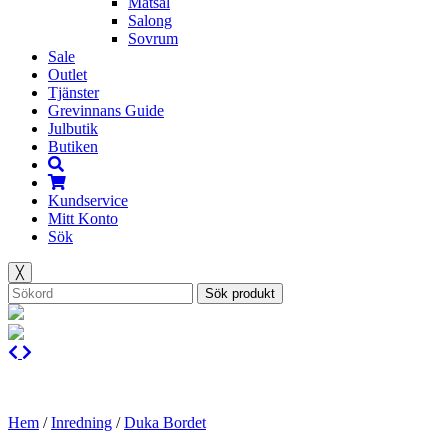
Matsal
Salong
Sovrum
Sale
Outlet
Tjänster
Grevinnans Guide
Julbutik
Butiken
Kundservice
Mitt Konto
Sök
╳
Sök produkt
Hem
/
Inredning
/
Duka Bordet