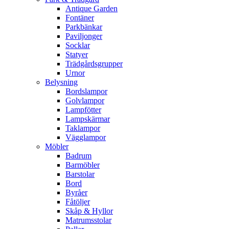
Antique Garden
Fontäner
Parkbänkar
Paviljonger
Socklar
Statyer
Trädgårdsgrupper
Urnor
Belysning
Bordslampor
Golvlampor
Lampfötter
Lampskärmar
Taklampor
Vägglampor
Möbler
Badrum
Barmöbler
Barstolar
Bord
Byråer
Fåtöljer
Skåp & Hyllor
Matrumsstolar