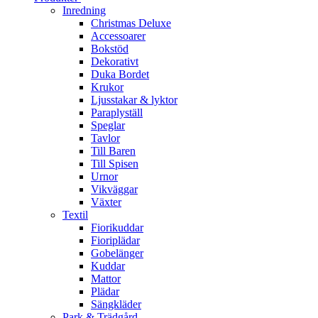
Inredning
Christmas Deluxe
Accessoarer
Bokstöd
Dekorativt
Duka Bordet
Krukor
Ljusstakar & lyktor
Paraplyställ
Speglar
Tavlor
Till Baren
Till Spisen
Urnor
Vikväggar
Växter
Textil
Fiorikuddar
Fioriplädar
Gobelänger
Kuddar
Mattor
Plädar
Sängkläder
Park & Trädgård