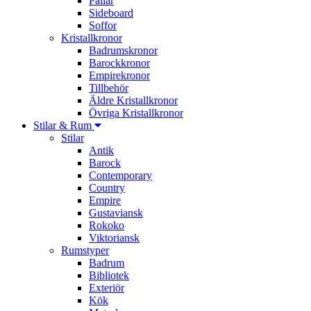
Pallar
Sideboard
Soffor
Kristallkronor
Badrumskronor
Barockkronor
Empirekronor
Tillbehör
Äldre Kristallkronor
Övriga Kristallkronor
Stilar & Rum
Stilar
Antik
Barock
Contemporary
Country
Empire
Gustaviansk
Rokoko
Viktoriansk
Rumstyper
Badrum
Bibliotek
Exteriör
Kök