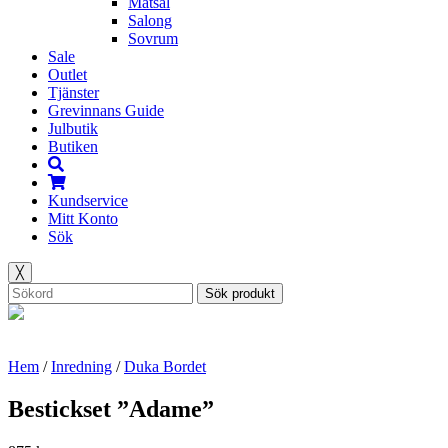
Matsal
Salong
Sovrum
Sale
Outlet
Tjänster
Grevinnans Guide
Julbutik
Butiken
Kundservice
Mitt Konto
Sök
╳
Sök produkt
Hem
/
Inredning
/
Duka Bordet
Bestickset ”Adame”