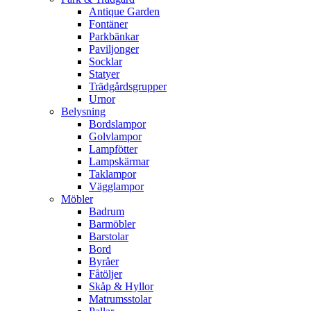
Antique Garden
Fontäner
Parkbänkar
Paviljonger
Socklar
Statyer
Trädgårdsgrupper
Urnor
Belysning
Bordslampor
Golvlampor
Lampfötter
Lampskärmar
Taklampor
Vägglampor
Möbler
Badrum
Barmöbler
Barstolar
Bord
Byråer
Fåtöljer
Skåp & Hyllor
Matrumsstolar