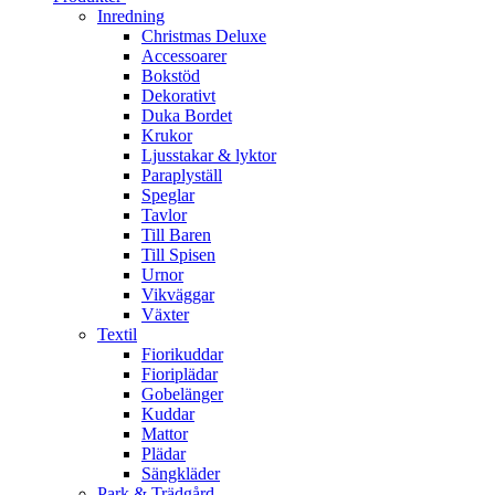
Inredning
Christmas Deluxe
Accessoarer
Bokstöd
Dekorativt
Duka Bordet
Krukor
Ljusstakar & lyktor
Paraplyställ
Speglar
Tavlor
Till Baren
Till Spisen
Urnor
Vikväggar
Växter
Textil
Fiorikuddar
Fioriplädar
Gobelänger
Kuddar
Mattor
Plädar
Sängkläder
Park & Trädgård