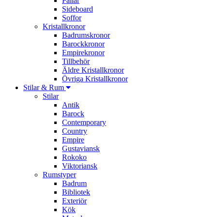
Pallar
Sideboard
Soffor
Kristallkronor
Badrumskronor
Barockkronor
Empirekronor
Tillbehör
Äldre Kristallkronor
Övriga Kristallkronor
Stilar & Rum
Stilar
Antik
Barock
Contemporary
Country
Empire
Gustaviansk
Rokoko
Viktoriansk
Rumstyper
Badrum
Bibliotek
Exteriör
Kök