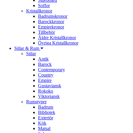
Sideboard
Soffor
Kristallkronor
Badrumskronor
Barockkronor
Empirekronor
Tillbehör
Äldre Kristallkronor
Övriga Kristallkronor
Stilar & Rum
Stilar
Antik
Barock
Contemporary
Country
Empire
Gustaviansk
Rokoko
Viktoriansk
Rumstyper
Badrum
Bibliotek
Exteriör
Kök
Matsal