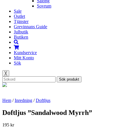
Salong
Sovrum
Sale
Outlet
Tjänster
Grevinnans Guide
Julbutik
Butiken
Kundservice
Mitt Konto
Sök
╳
Sök produkt
Hem
/
Inredning
/
Doftljus
Doftljus ”Sandalwood Myrrh”
195
kr