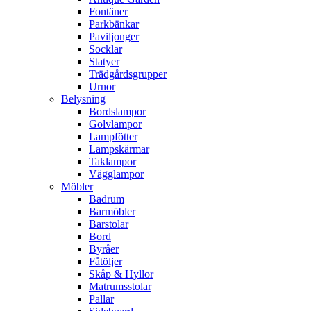
Fontäner
Parkbänkar
Paviljonger
Socklar
Statyer
Trädgårdsgrupper
Urnor
Belysning
Bordslampor
Golvlampor
Lampfötter
Lampskärmar
Taklampor
Vägglampor
Möbler
Badrum
Barmöbler
Barstolar
Bord
Byråer
Fåtöljer
Skåp & Hyllor
Matrumsstolar
Pallar