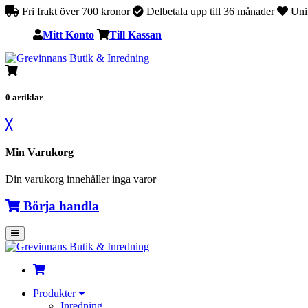
Fri frakt över 700 kronor
Delbetala upp till 36 månader
Unik
Mitt Konto
Till Kassan
0
artiklar
╳
Min Varukorg
Din varukorg innehåller inga varor
Börja handla
Produkter
Inredning