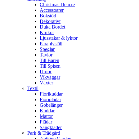
Christmas Deluxe
Accessoarer
Bokstöd
Dekorativt
Duka Bordet
Krukor
Ljusstakar & lyktor
Paraplyställ
Speglar
Tavlor
Till Baren
Till Spisen
Urnor
Vikväggar
Växter
Textil
Fiorikuddar
Fioriplädar
Gobelänger
Kuddar
Mattor
Plädar
Sängkläder
Park & Trädgård
Antique Garden