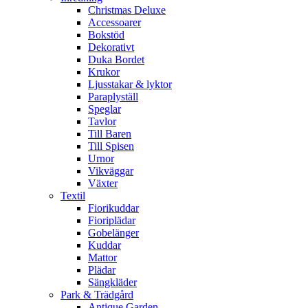
Christmas Deluxe
Accessoarer
Bokstöd
Dekorativt
Duka Bordet
Krukor
Ljusstakar & lyktor
Paraplyställ
Speglar
Tavlor
Till Baren
Till Spisen
Urnor
Vikväggar
Växter
Textil
Fiorikuddar
Fioriplädar
Gobelänger
Kuddar
Mattor
Plädar
Sängkläder
Park & Trädgård
Antique Garden