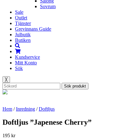
Salong
Sovrum
Sale
Outlet
Tjänster
Grevinnans Guide
Julbutik
Butiken
Kundservice
Mitt Konto
Sök
╳
Sök produkt
Hem
/
Inredning
/
Doftljus
Doftljus ”Japenese Cherry”
195
kr