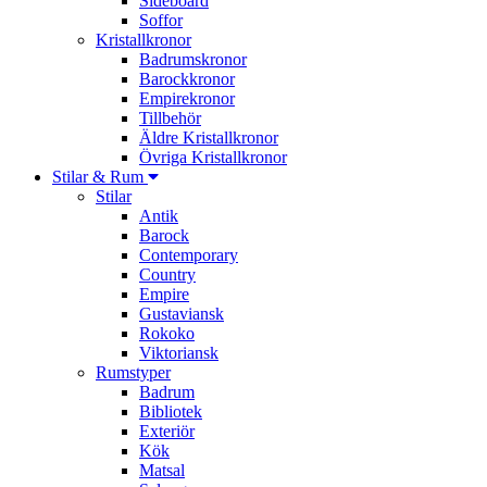
Sideboard
Soffor
Kristallkronor
Badrumskronor
Barockkronor
Empirekronor
Tillbehör
Äldre Kristallkronor
Övriga Kristallkronor
Stilar & Rum
Stilar
Antik
Barock
Contemporary
Country
Empire
Gustaviansk
Rokoko
Viktoriansk
Rumstyper
Badrum
Bibliotek
Exteriör
Kök
Matsal