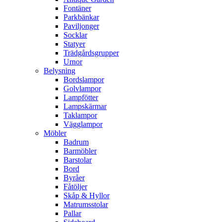
Fontäner
Parkbänkar
Paviljonger
Socklar
Statyer
Trädgårdsgrupper
Urnor
Belysning
Bordslampor
Golvlampor
Lampfötter
Lampskärmar
Taklampor
Vägglampor
Möbler
Badrum
Barmöbler
Barstolar
Bord
Byråer
Fåtöljer
Skåp & Hyllor
Matrumsstolar
Pallar