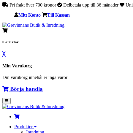
Fri frakt över 700 kronor
Delbetala upp till 36 månader
Unik
Mitt Konto
Till Kassan
0
artiklar
╳
Min Varukorg
Din varukorg innehåller inga varor
Börja handla
Produkter
Inredning