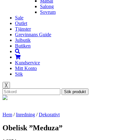
Matsal
Salong
Sovrum
Sale
Outlet
Tjänster
Grevinnans Guide
Julbutik
Butiken
Kundservice
Mitt Konto
Sök
╳
Sök produkt
Hem
/
Inredning
/
Dekorativt
Obelisk ”Meduza”