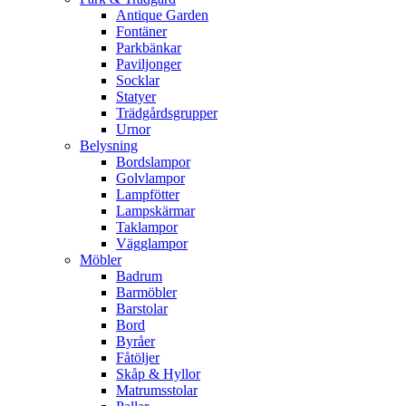
Antique Garden
Fontäner
Parkbänkar
Paviljonger
Socklar
Statyer
Trädgårdsgrupper
Urnor
Belysning
Bordslampor
Golvlampor
Lampfötter
Lampskärmar
Taklampor
Vägglampor
Möbler
Badrum
Barmöbler
Barstolar
Bord
Byråer
Fåtöljer
Skåp & Hyllor
Matrumsstolar