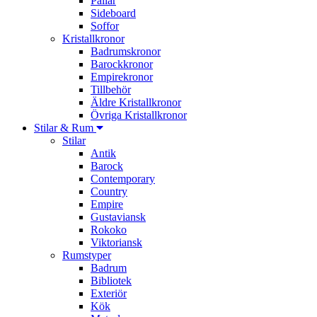
Pallar
Sideboard
Soffor
Kristallkronor
Badrumskronor
Barockkronor
Empirekronor
Tillbehör
Äldre Kristallkronor
Övriga Kristallkronor
Stilar & Rum
Stilar
Antik
Barock
Contemporary
Country
Empire
Gustaviansk
Rokoko
Viktoriansk
Rumstyper
Badrum
Bibliotek
Exteriör
Kök