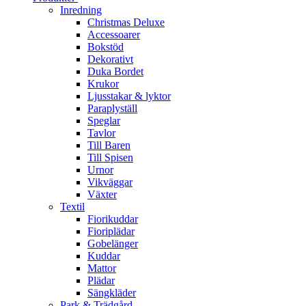
Inredning
Christmas Deluxe
Accessoarer
Bokstöd
Dekorativt
Duka Bordet
Krukor
Ljusstakar & lyktor
Paraplyställ
Speglar
Tavlor
Till Baren
Till Spisen
Urnor
Vikväggar
Växter
Textil
Fiorikuddar
Fioriplädar
Gobelänger
Kuddar
Mattor
Plädar
Sängkläder
Park & Trädgård