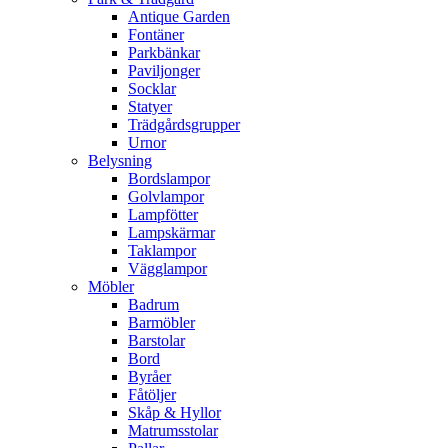
Antique Garden
Fontäner
Parkbänkar
Paviljonger
Socklar
Statyer
Trädgårdsgrupper
Urnor
Belysning
Bordslampor
Golvlampor
Lampfötter
Lampskärmar
Taklampor
Vägglampor
Möbler
Badrum
Barmöbler
Barstolar
Bord
Byråer
Fåtöljer
Skåp & Hyllor
Matrumsstolar