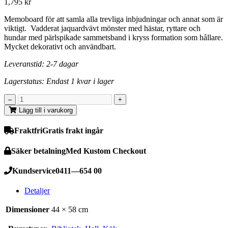
1,795
kr
Memoboard för att samla alla trevliga inbjudningar och annat som är
viktigt. Vadderat jaquardvävt mönster med hästar, ryttare och
hundar med pärlspikade sammetsband i kryss formation som hållare.
Mycket dekorativt och användbart.
Leveranstid: 2-7 dagar
Lagerstatus: Endast 1 kvar i lager
Lägg till i varukorg
Fraktfri
Gratis frakt ingår
Säker betalning
Med Kustom Checkout
Kundservice
0411—654 00
Detaljer
Dimensioner
44 × 58 cm