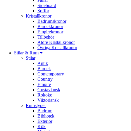
Pallar
Sideboard
Soffor
Kristallkronor
Badrumskronor
Barockkronor
Empirekronor
Tillbehör
Äldre Kristallkronor
Övriga Kristallkronor
Stilar & Rum
Stilar
Antik
Barock
Contemporary
Country
Empire
Gustaviansk
Rokoko
Viktoriansk
Rumstyper
Badrum
Bibliotek
Exteriör
Kök