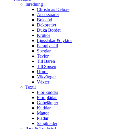
Inredning
Christmas Deluxe
Accessoarer
Bokstöd
Dekorativt
Duka Bordet
Krukor
Ljusstakar & lyktor
Paraplyställ
Speglar
Tavlor
Till Baren
Till Spisen
Urnor
Vikväggar
Växter
Textil
Fiorikuddar
Fioriplädar
Gobelänger
Kuddar
Mattor
Plädar
Sängkläder
Park & Trädgård