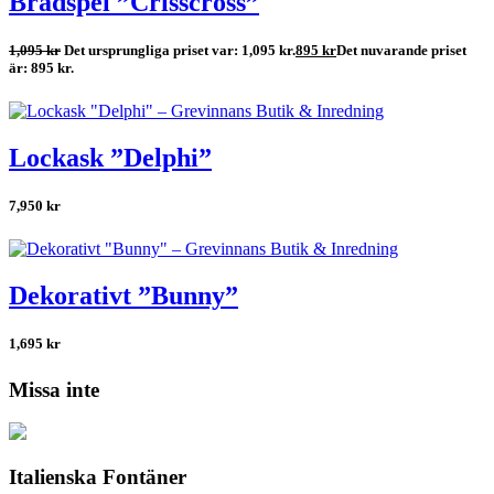
Brädspel ”Crisscross”
1,095
kr
Det ursprungliga priset var: 1,095 kr.
895
kr
Det nuvarande priset
är: 895 kr.
Lockask ”Delphi”
7,950
kr
Dekorativt ”Bunny”
1,695
kr
Missa inte
Italienska Fontäner