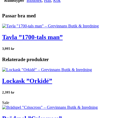
Rumstyper
Bibliotek
,
Hall
,
Kök
Passar bra med
Tavla ”1700-tals man”
3,995
kr
Relaterade produkter
Lockask ”Orkidé”
2,395
kr
Sale