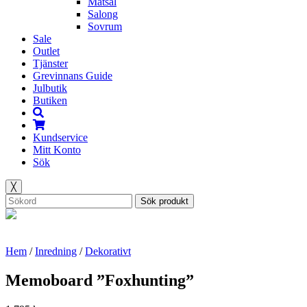
Matsal
Salong
Sovrum
Sale
Outlet
Tjänster
Grevinnans Guide
Julbutik
Butiken
Kundservice
Mitt Konto
Sök
╳
Sök produkt
Hem
/
Inredning
/
Dekorativt
Memoboard ”Foxhunting”