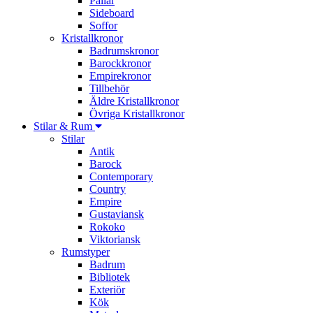
Pallar
Sideboard
Soffor
Kristallkronor
Badrumskronor
Barockkronor
Empirekronor
Tillbehör
Äldre Kristallkronor
Övriga Kristallkronor
Stilar & Rum
Stilar
Antik
Barock
Contemporary
Country
Empire
Gustaviansk
Rokoko
Viktoriansk
Rumstyper
Badrum
Bibliotek
Exteriör
Kök