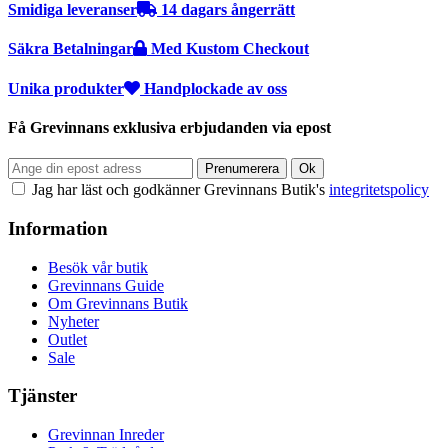
Smidiga leveranser
14 dagars ångerrätt
Säkra Betalningar
Med Kustom Checkout
Unika produkter
Handplockade av oss
Få Grevinnans exklusiva erbjudanden via epost
Jag har läst och godkänner Grevinnans Butik's
integritetspolicy
Information
Besök vår butik
Grevinnans Guide
Om Grevinnans Butik
Nyheter
Outlet
Sale
Tjänster
Grevinnan Inreder