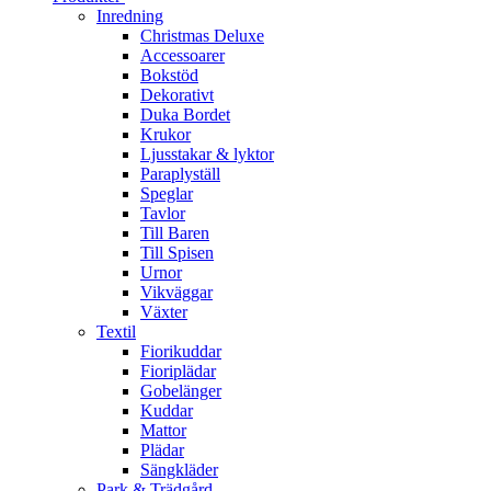
Inredning
Christmas Deluxe
Accessoarer
Bokstöd
Dekorativt
Duka Bordet
Krukor
Ljusstakar & lyktor
Paraplyställ
Speglar
Tavlor
Till Baren
Till Spisen
Urnor
Vikväggar
Växter
Textil
Fiorikuddar
Fioriplädar
Gobelänger
Kuddar
Mattor
Plädar
Sängkläder
Park & Trädgård