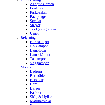
Antique Garden
Fontäner
Parkbänkar
Paviljonger
Socklar
Statyer
Trädgårdsgrupper
Urnor
Belysning
Bordslampor
Golvlampor
Lampfötter
Lampskärmar
Taklampor
Vägglampor
Möbler
Badrum
Barmöbler
Barstolar
Bord
Byråer
Fåtöljer
Skåp & Hyllor
Matrumsstolar