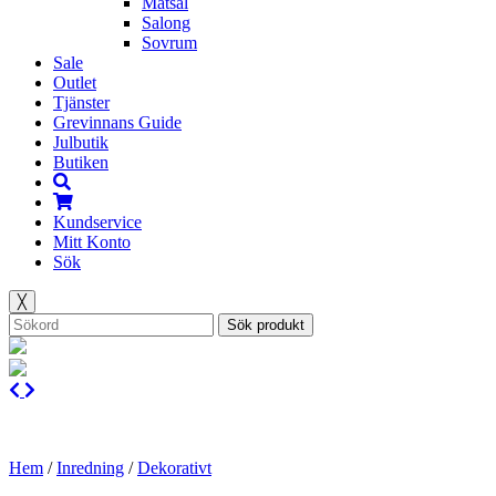
Matsal
Salong
Sovrum
Sale
Outlet
Tjänster
Grevinnans Guide
Julbutik
Butiken
Kundservice
Mitt Konto
Sök
╳
Sök produkt
Hem
/
Inredning
/
Dekorativt