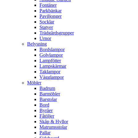
Fontäner
Parkbänkar
Paviljonger
Socklar
Statyer
Trädgårdsgrupper
Urnor
Belysning
Bordslampor
Golvlampor
Lampfötter
Lampskärmar
Taklampor
Vägglampor
Möbler
Badrum
Barmöbler
Barstolar
Bord
Byråer
Fåtöljer
Skåp & Hyllor
Matrumsstolar
Pallar