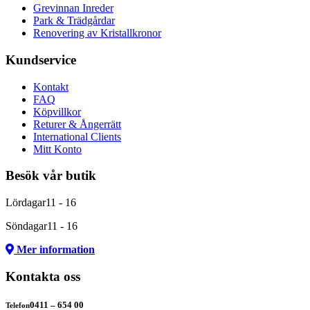
Grevinnan Inreder
Park & Trädgårdar
Renovering av Kristallkronor
Kundservice
Kontakt
FAQ
Köpvillkor
Returer & Ångerrätt
International Clients
Mitt Konto
Besök vår butik
Lördagar
11 - 16
Söndagar
11 - 16
Mer information
Kontakta oss
0411 – 654 00
Telefon