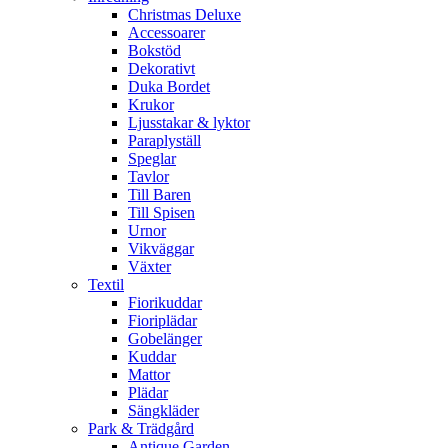
Christmas Deluxe
Accessoarer
Bokstöd
Dekorativt
Duka Bordet
Krukor
Ljusstakar & lyktor
Paraplyställ
Speglar
Tavlor
Till Baren
Till Spisen
Urnor
Vikväggar
Växter
Textil
Fiorikuddar
Fioriplädar
Gobelänger
Kuddar
Mattor
Plädar
Sängkläder
Park & Trädgård
Antique Garden