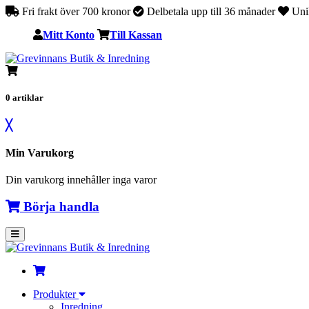
Fri frakt över 700 kronor
Delbetala upp till 36 månader
Unik
Mitt Konto
Till Kassan
0
artiklar
╳
Min Varukorg
Din varukorg innehåller inga varor
Börja handla
Produkter
Inredning