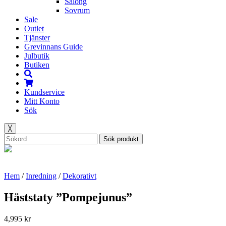
Salong
Sovrum
Sale
Outlet
Tjänster
Grevinnans Guide
Julbutik
Butiken
Kundservice
Mitt Konto
Sök
╳
Sök produkt
Hem
/
Inredning
/
Dekorativt
Häststaty ”Pompejunus”
4,995
kr