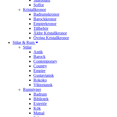
Sideboard
Soffor
Kristallkronor
Badrumskronor
Barockkronor
Empirekronor
Tillbehör
Äldre Kristallkronor
Övriga Kristallkronor
Stilar & Rum
Stilar
Antik
Barock
Contemporary
Country
Empire
Gustaviansk
Rokoko
Viktoriansk
Rumstyper
Badrum
Bibliotek
Exteriör
Kök
Matsal