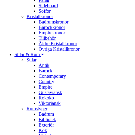
Pallar
Sideboard
Soffor
Kristallkronor
Badrumskronor
Barockkronor
Empirekronor
Tillbehör
Äldre Kristallkronor
Övriga Kristallkronor
Stilar & Rum
Stilar
Antik
Barock
Contemporary
Country
Empire
Gustaviansk
Rokoko
Viktoriansk
Rumstyper
Badrum
Bibliotek
Exteriör
Kök