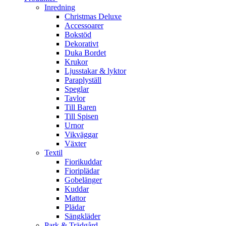
Inredning
Christmas Deluxe
Accessoarer
Bokstöd
Dekorativt
Duka Bordet
Krukor
Ljusstakar & lyktor
Paraplyställ
Speglar
Tavlor
Till Baren
Till Spisen
Urnor
Vikväggar
Växter
Textil
Fiorikuddar
Fioriplädar
Gobelänger
Kuddar
Mattor
Plädar
Sängkläder
Park & Trädgård