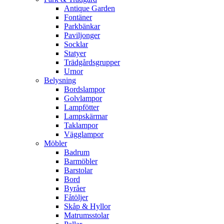
Antique Garden
Fontäner
Parkbänkar
Paviljonger
Socklar
Statyer
Trädgårdsgrupper
Urnor
Belysning
Bordslampor
Golvlampor
Lampfötter
Lampskärmar
Taklampor
Vägglampor
Möbler
Badrum
Barmöbler
Barstolar
Bord
Byråer
Fåtöljer
Skåp & Hyllor
Matrumsstolar