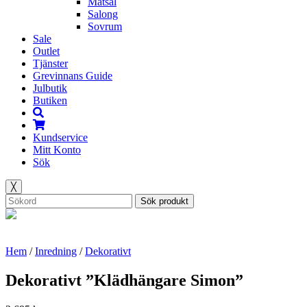
Matsal
Salong
Sovrum
Sale
Outlet
Tjänster
Grevinnans Guide
Julbutik
Butiken
Kundservice
Mitt Konto
Sök
╳
Sök produkt
Hem
/
Inredning
/
Dekorativt
Dekorativt ”Klädhängare Simon”