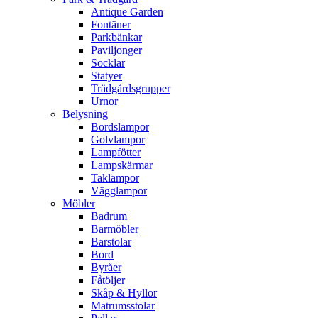
Antique Garden
Fontäner
Parkbänkar
Paviljonger
Socklar
Statyer
Trädgårdsgrupper
Urnor
Belysning
Bordslampor
Golvlampor
Lampfötter
Lampskärmar
Taklampor
Vägglampor
Möbler
Badrum
Barmöbler
Barstolar
Bord
Byråer
Fåtöljer
Skåp & Hyllor
Matrumsstolar