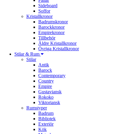
Pallar
Sideboard
Soffor
Kristallkronor
Badrumskronor
Barockkronor
Empirekronor
Tillbehör
Äldre Kristallkronor
Övriga Kristallkronor
Stilar & Rum
Stilar
Antik
Barock
Contemporary
Country
Empire
Gustaviansk
Rokoko
Viktoriansk
Rumstyper
Badrum
Bibliotek
Exteriör
Kök