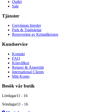
Outlet
Sale
Tjänster
Grevinnan Inreder
Park & Trädgårdar
Renovering av Kristallkronor
Kundservice
Kontakt
FAQ
Köpvillkor
Returer & Ångerrätt
International Clients
Mitt Konto
Besök vår butik
Lördagar
11 - 16
Söndagar
11 - 16