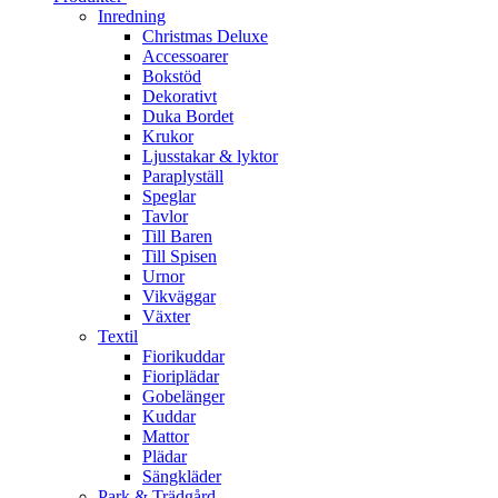
Inredning
Christmas Deluxe
Accessoarer
Bokstöd
Dekorativt
Duka Bordet
Krukor
Ljusstakar & lyktor
Paraplyställ
Speglar
Tavlor
Till Baren
Till Spisen
Urnor
Vikväggar
Växter
Textil
Fiorikuddar
Fioriplädar
Gobelänger
Kuddar
Mattor
Plädar
Sängkläder
Park & Trädgård