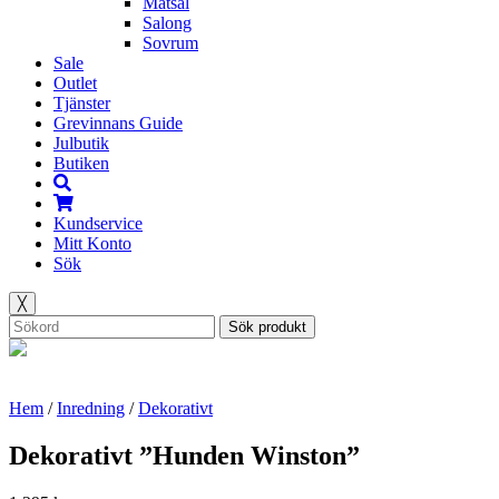
Matsal
Salong
Sovrum
Sale
Outlet
Tjänster
Grevinnans Guide
Julbutik
Butiken
Kundservice
Mitt Konto
Sök
╳
Sök produkt
Hem
/
Inredning
/
Dekorativt
Dekorativt ”Hunden Winston”