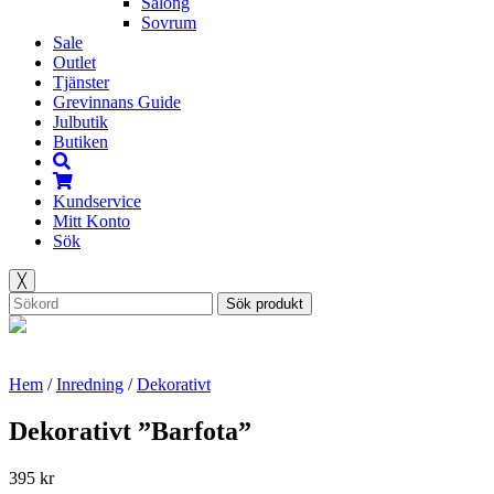
Salong
Sovrum
Sale
Outlet
Tjänster
Grevinnans Guide
Julbutik
Butiken
Kundservice
Mitt Konto
Sök
╳
Sök produkt
Hem
/
Inredning
/
Dekorativt
Dekorativt ”Barfota”
395
kr