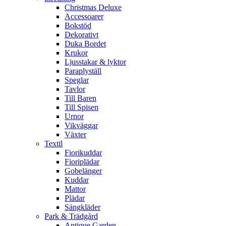
Christmas Deluxe
Accessoarer
Bokstöd
Dekorativt
Duka Bordet
Krukor
Ljusstakar & lyktor
Paraplyställ
Speglar
Tavlor
Till Baren
Till Spisen
Urnor
Vikväggar
Växter
Textil
Fiorikuddar
Fioriplädar
Gobelänger
Kuddar
Mattor
Plädar
Sängkläder
Park & Trädgård
Antique Garden