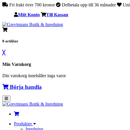
Fri frakt över 700 kronor
Delbetala upp till 36 månader
Unik
Mitt Konto
Till Kassan
0
artiklar
╳
Min Varukorg
Din varukorg innehåller inga varor
Börja handla
Produkter
Inredning