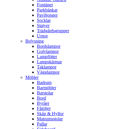
Fontäner
Parkbänkar
Paviljonger
Socklar
Statyer
Trädgårdsgrupper
Urnor
Belysning
Bordslampor
Golvlampor
Lampfötter
Lampskärmar
Taklampor
Vägglampor
Möbler
Badrum
Barmöbler
Barstolar
Bord
Byråer
Fåtöljer
Skåp & Hyllor
Matrumsstolar
Pallar