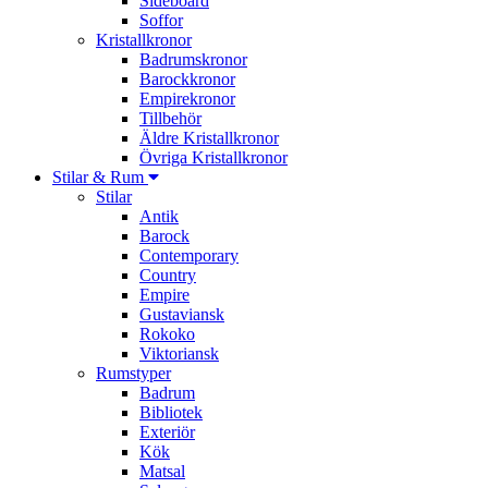
Sideboard
Soffor
Kristallkronor
Badrumskronor
Barockkronor
Empirekronor
Tillbehör
Äldre Kristallkronor
Övriga Kristallkronor
Stilar & Rum
Stilar
Antik
Barock
Contemporary
Country
Empire
Gustaviansk
Rokoko
Viktoriansk
Rumstyper
Badrum
Bibliotek
Exteriör
Kök
Matsal