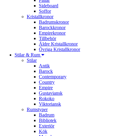
Pallar
Sideboard
Soffor
Kristallkronor
Badrumskronor
Barockkronor
Empirekronor
Tillbehör
Äldre Kristallkronor
Övriga Kristallkronor
Stilar & Rum
Stilar
Antik
Barock
Contemporary
Country
Empire
Gustaviansk
Rokoko
Viktoriansk
Rumstyper
Badrum
Bibliotek
Exteriör
Kök