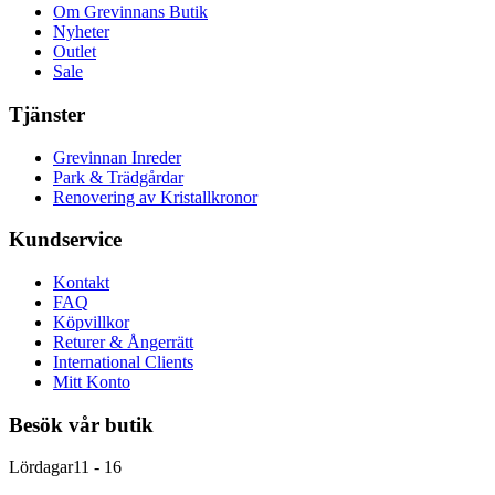
Om Grevinnans Butik
Nyheter
Outlet
Sale
Tjänster
Grevinnan Inreder
Park & Trädgårdar
Renovering av Kristallkronor
Kundservice
Kontakt
FAQ
Köpvillkor
Returer & Ångerrätt
International Clients
Mitt Konto
Besök vår butik
Lördagar
11 - 16