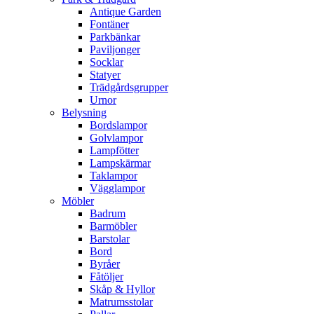
Antique Garden
Fontäner
Parkbänkar
Paviljonger
Socklar
Statyer
Trädgårdsgrupper
Urnor
Belysning
Bordslampor
Golvlampor
Lampfötter
Lampskärmar
Taklampor
Vägglampor
Möbler
Badrum
Barmöbler
Barstolar
Bord
Byråer
Fåtöljer
Skåp & Hyllor
Matrumsstolar