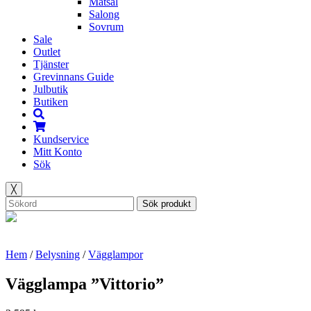
Matsal
Salong
Sovrum
Sale
Outlet
Tjänster
Grevinnans Guide
Julbutik
Butiken
Kundservice
Mitt Konto
Sök
╳
Sök produkt
Hem
/
Belysning
/
Vägglampor
Vägglampa ”Vittorio”