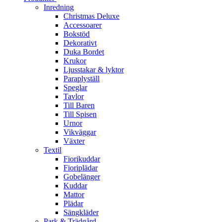
Inredning
Christmas Deluxe
Accessoarer
Bokstöd
Dekorativt
Duka Bordet
Krukor
Ljusstakar & lyktor
Paraplyställ
Speglar
Tavlor
Till Baren
Till Spisen
Urnor
Vikväggar
Växter
Textil
Fiorikuddar
Fioriplädar
Gobelänger
Kuddar
Mattor
Plädar
Sängkläder
Park & Trädgård