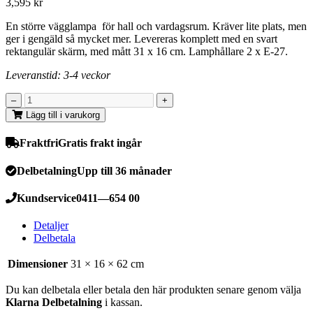
3,595
kr
En större vägglampa för hall och vardagsrum. Kräver lite plats, men
ger i gengäld så mycket mer. Levereras komplett med en svart
rektangulär skärm, med mått 31 x 16 cm. Lamphållare 2 x E-27.
Leveranstid: 3-4 veckor
Lägg till i varukorg
Fraktfri
Gratis frakt ingår
Delbetalning
Upp till 36 månader
Kundservice
0411—654 00
Detaljer
Delbetala
Dimensioner
31 × 16 × 62 cm
Du kan delbetala eller betala den här produkten senare genom välja
Klarna Delbetalning
i kassan.