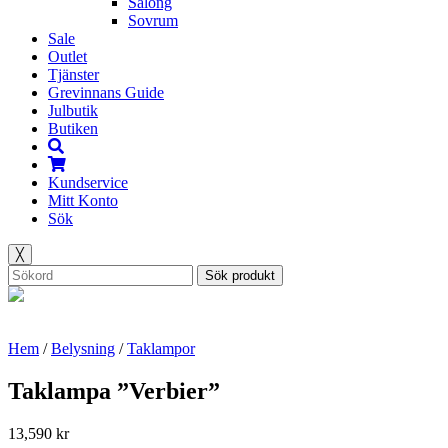
Salong
Sovrum
Sale
Outlet
Tjänster
Grevinnans Guide
Julbutik
Butiken
Kundservice
Mitt Konto
Sök
╳
Sök produkt
Hem
/
Belysning
/
Taklampor
Taklampa ”Verbier”
13,590
kr