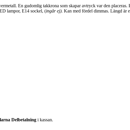
lvermetall. En gudomlig takkrona som skapar avtryck var den placeras. P
LED lampor, E14 sockel, (
ingår ej).
Kan med fördel dimmas. Längd är ex
larna Delbetalning
i kassan.