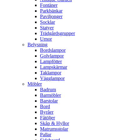
Fontäner
Parkbänkar
Paviljonger
Socklar
Statyer
Trädgårdsgrupper
Urnor
Belysning
Bordslampor
Golvlampor
Lampfötter
Lampskärmar
Taklampor
Vägglampor
Möbler
Badrum
Barmöbler
Barstolar
Bord
Byråer
Fåtöljer
Skåp & Hyllor
Matrumsstolar
Pallar