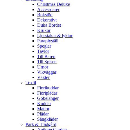
Christmas Deluxe
Accessoarer
Bokstöd
Dekorativt
Duka Bordet
Krukor
Ljusstakar & lyktor
Paraplyställ
Speglar
Tavlor
Till Baren
Till Spisen
Urnor
Vikväggar
Växter
Textil
Fiorikuddar
Fioriplädar
Gobelänger
Kuddar
Mattor
Plädar
Sängkläder
Park & Trädgård
Antique Garden