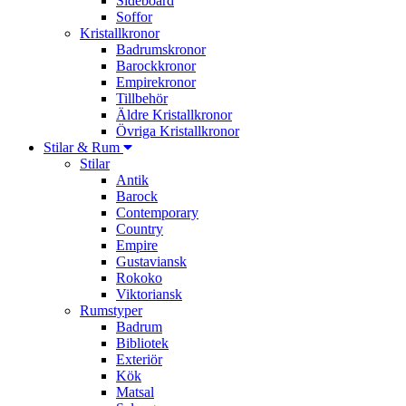
Sideboard
Soffor
Kristallkronor
Badrumskronor
Barockkronor
Empirekronor
Tillbehör
Äldre Kristallkronor
Övriga Kristallkronor
Stilar & Rum
Stilar
Antik
Barock
Contemporary
Country
Empire
Gustaviansk
Rokoko
Viktoriansk
Rumstyper
Badrum
Bibliotek
Exteriör
Kök
Matsal