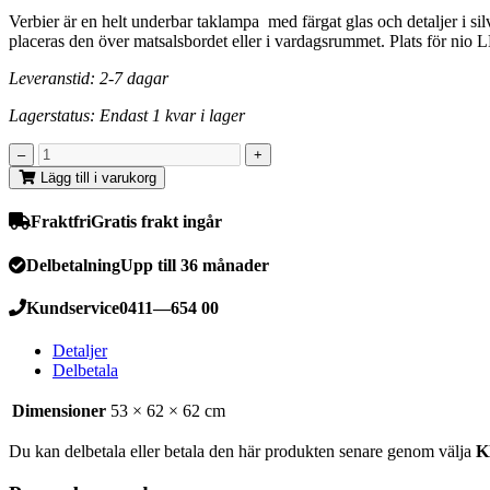
Verbier är en helt underbar taklampa med färgat glas och detaljer i si
placeras den över matsalsbordet eller i vardagsrummet. Plats för nio 
Leveranstid: 2-7 dagar
Lagerstatus: Endast 1 kvar i lager
Lägg till i varukorg
Fraktfri
Gratis frakt ingår
Delbetalning
Upp till 36 månader
Kundservice
0411—654 00
Detaljer
Delbetala
Dimensioner
53 × 62 × 62 cm
Du kan delbetala eller betala den här produkten senare genom välja
K