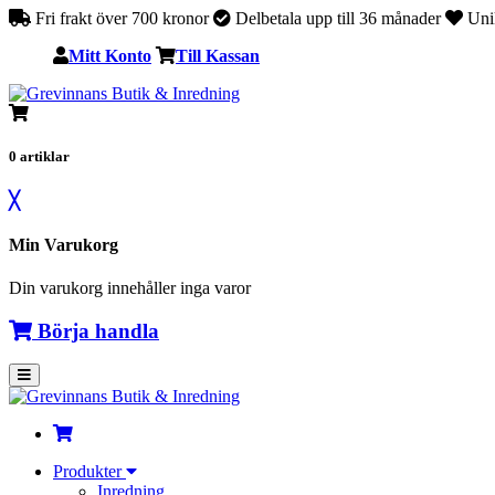
Fri frakt över 700 kronor
Delbetala upp till 36 månader
Unik
Mitt Konto
Till Kassan
0
artiklar
╳
Min Varukorg
Din varukorg innehåller inga varor
Börja handla
Produkter
Inredning