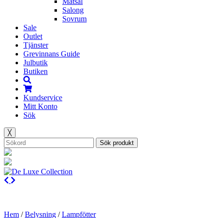
Matsal
Salong
Sovrum
Sale
Outlet
Tjänster
Grevinnans Guide
Julbutik
Butiken
Kundservice
Mitt Konto
Sök
╳
Sök produkt
Hem
/
Belysning
/
Lampfötter