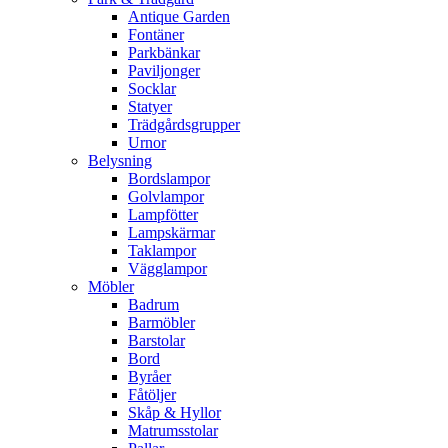
Antique Garden
Fontäner
Parkbänkar
Paviljonger
Socklar
Statyer
Trädgårdsgrupper
Urnor
Belysning
Bordslampor
Golvlampor
Lampfötter
Lampskärmar
Taklampor
Vägglampor
Möbler
Badrum
Barmöbler
Barstolar
Bord
Byråer
Fåtöljer
Skåp & Hyllor
Matrumsstolar