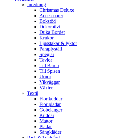
Inredning
Christmas Deluxe
Accessoarer
Bokstöd
Dekorativt
Duka Bordet
Krukor
Ljusstakar & lyktor
Paraplyställ
Speglar
Tavlor
Till Baren
Till Spisen
Urnor
Vikväggar
Växter
Textil
Fiorikuddar
Fioriplädar
Gobelänger
Kuddar
Mattor
Plädar
Sängkläder
Park & Trädgård