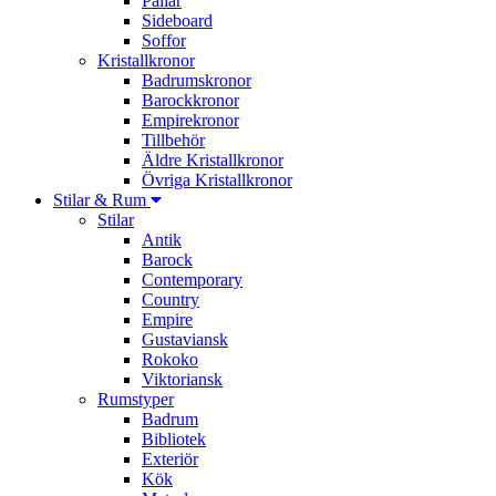
Pallar
Sideboard
Soffor
Kristallkronor
Badrumskronor
Barockkronor
Empirekronor
Tillbehör
Äldre Kristallkronor
Övriga Kristallkronor
Stilar & Rum
Stilar
Antik
Barock
Contemporary
Country
Empire
Gustaviansk
Rokoko
Viktoriansk
Rumstyper
Badrum
Bibliotek
Exteriör
Kök