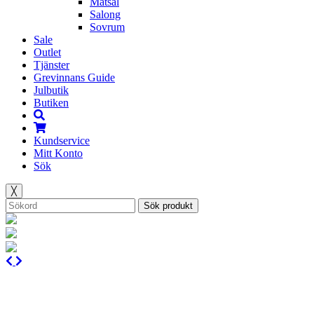
Matsal
Salong
Sovrum
Sale
Outlet
Tjänster
Grevinnans Guide
Julbutik
Butiken
Kundservice
Mitt Konto
Sök
╳
Sök produkt