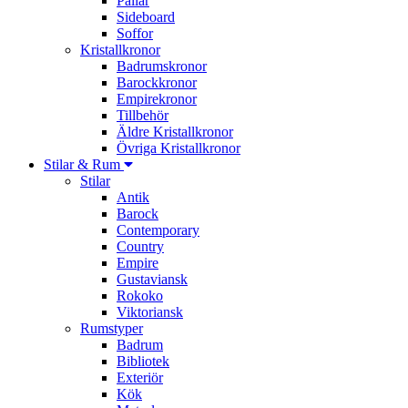
Pallar
Sideboard
Soffor
Kristallkronor
Badrumskronor
Barockkronor
Empirekronor
Tillbehör
Äldre Kristallkronor
Övriga Kristallkronor
Stilar & Rum
Stilar
Antik
Barock
Contemporary
Country
Empire
Gustaviansk
Rokoko
Viktoriansk
Rumstyper
Badrum
Bibliotek
Exteriör
Kök