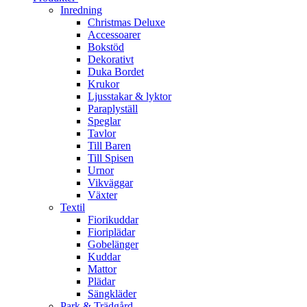
Inredning
Christmas Deluxe
Accessoarer
Bokstöd
Dekorativt
Duka Bordet
Krukor
Ljusstakar & lyktor
Paraplyställ
Speglar
Tavlor
Till Baren
Till Spisen
Urnor
Vikväggar
Växter
Textil
Fiorikuddar
Fioriplädar
Gobelänger
Kuddar
Mattor
Plädar
Sängkläder
Park & Trädgård