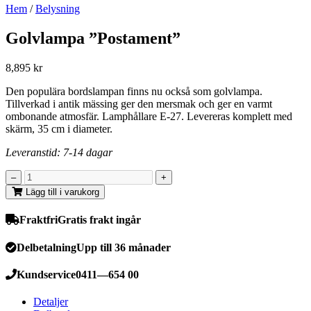
Hem
/
Belysning
Golvlampa ”Postament”
8,895
kr
Den populära bordslampan finns nu också som golvlampa.
Tillverkad i antik mässing ger den mersmak och ger en varmt
ombonande atmosfär. Lamphållare E-27. Levereras komplett med
skärm, 35 cm i diameter.
Leveranstid: 7-14 dagar
Lägg till i varukorg
Fraktfri
Gratis frakt ingår
Delbetalning
Upp till 36 månader
Kundservice
0411—654 00
Detaljer