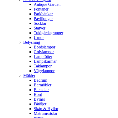
Antique Garden
Fontäner
Parkbänkar
Paviljonger
Socklar
Statyer
Trädgårdsgrupper
Urnor
Belysning
Bordslampor
Golvlampor
Lampfötter
Lampskärmar
Taklampor
Vägglampor
Möbler
Badrum
Barmöbler
Barstolar
Bord
Byråer
Fåtöljer
Skåp & Hyllor
Matrumsstolar