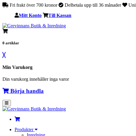
Fri frakt över 700 kronor
Delbetala upp till 36 månader
Unik
Mitt Konto
Till Kassan
0
artiklar
╳
Min Varukorg
Din varukorg innehåller inga varor
Börja handla
Produkter
Inredning