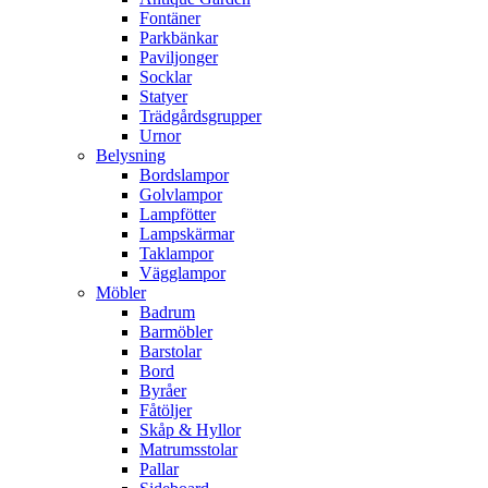
Fontäner
Parkbänkar
Paviljonger
Socklar
Statyer
Trädgårdsgrupper
Urnor
Belysning
Bordslampor
Golvlampor
Lampfötter
Lampskärmar
Taklampor
Vägglampor
Möbler
Badrum
Barmöbler
Barstolar
Bord
Byråer
Fåtöljer
Skåp & Hyllor
Matrumsstolar
Pallar