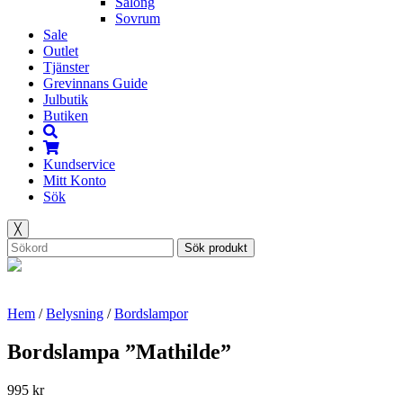
Salong
Sovrum
Sale
Outlet
Tjänster
Grevinnans Guide
Julbutik
Butiken
Kundservice
Mitt Konto
Sök
╳
Sök produkt
Hem
/
Belysning
/
Bordslampor
Bordslampa ”Mathilde”
995
kr