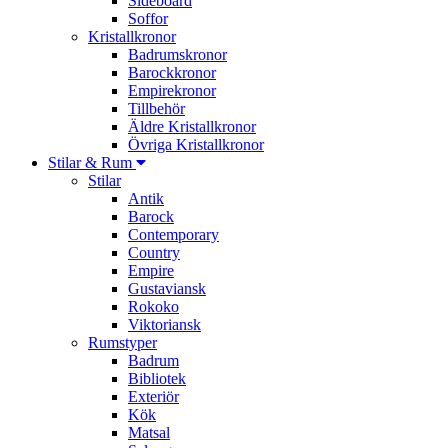
Sideboard
Soffor
Kristallkronor
Badrumskronor
Barockkronor
Empirekronor
Tillbehör
Äldre Kristallkronor
Övriga Kristallkronor
Stilar & Rum
Stilar
Antik
Barock
Contemporary
Country
Empire
Gustaviansk
Rokoko
Viktoriansk
Rumstyper
Badrum
Bibliotek
Exteriör
Kök
Matsal