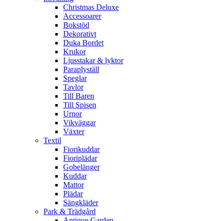
Christmas Deluxe
Accessoarer
Bokstöd
Dekorativt
Duka Bordet
Krukor
Ljusstakar & lyktor
Paraplyställ
Speglar
Tavlor
Till Baren
Till Spisen
Urnor
Vikväggar
Växter
Textil
Fiorikuddar
Fioriplädar
Gobelänger
Kuddar
Mattor
Plädar
Sängkläder
Park & Trädgård
Antique Garden