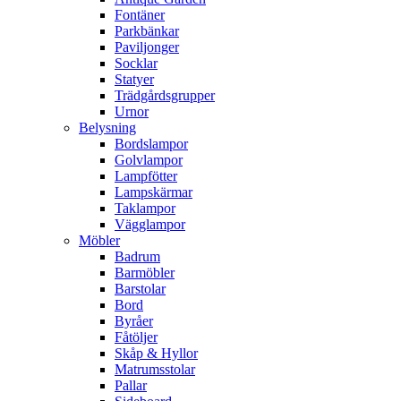
Fontäner
Parkbänkar
Paviljonger
Socklar
Statyer
Trädgårdsgrupper
Urnor
Belysning
Bordslampor
Golvlampor
Lampfötter
Lampskärmar
Taklampor
Vägglampor
Möbler
Badrum
Barmöbler
Barstolar
Bord
Byråer
Fåtöljer
Skåp & Hyllor
Matrumsstolar
Pallar