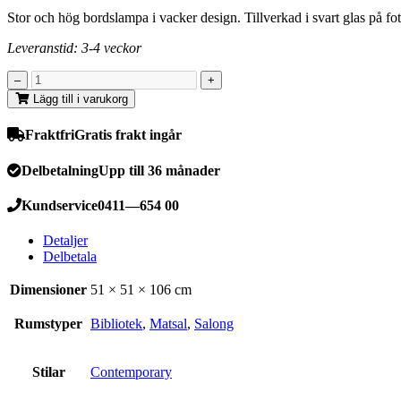
Stor och hög bordslampa i vacker design. Tillverkad i svart glas på 
Leveranstid: 3-4 veckor
Lägg till i varukorg
Fraktfri
Gratis frakt ingår
Delbetalning
Upp till 36 månader
Kundservice
0411—654 00
Detaljer
Delbetala
Dimensioner
51 × 51 × 106 cm
Rumstyper
Bibliotek
,
Matsal
,
Salong
Stilar
Contemporary