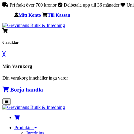
Fri frakt över 700 kronor
Delbetala upp till 36 månader
Unik
Mitt Konto
Till Kassan
0
artiklar
╳
Min Varukorg
Din varukorg innehåller inga varor
Börja handla
Produkter
Inredning