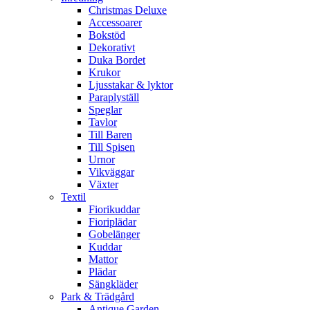
Christmas Deluxe
Accessoarer
Bokstöd
Dekorativt
Duka Bordet
Krukor
Ljusstakar & lyktor
Paraplyställ
Speglar
Tavlor
Till Baren
Till Spisen
Urnor
Vikväggar
Växter
Textil
Fiorikuddar
Fioriplädar
Gobelänger
Kuddar
Mattor
Plädar
Sängkläder
Park & Trädgård
Antique Garden