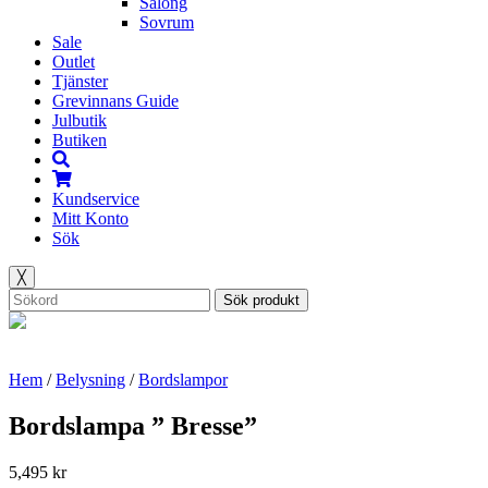
Salong
Sovrum
Sale
Outlet
Tjänster
Grevinnans Guide
Julbutik
Butiken
Kundservice
Mitt Konto
Sök
╳
Sök produkt
Hem
/
Belysning
/
Bordslampor
Bordslampa ” Bresse”
5,495
kr