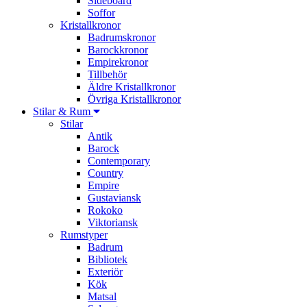
Sideboard
Soffor
Kristallkronor
Badrumskronor
Barockkronor
Empirekronor
Tillbehör
Äldre Kristallkronor
Övriga Kristallkronor
Stilar & Rum
Stilar
Antik
Barock
Contemporary
Country
Empire
Gustaviansk
Rokoko
Viktoriansk
Rumstyper
Badrum
Bibliotek
Exteriör
Kök
Matsal