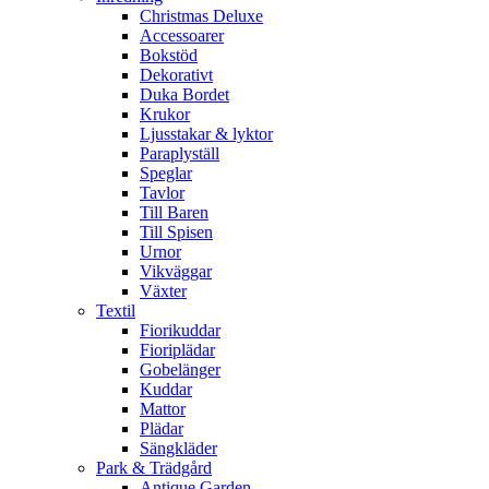
Christmas Deluxe
Accessoarer
Bokstöd
Dekorativt
Duka Bordet
Krukor
Ljusstakar & lyktor
Paraplyställ
Speglar
Tavlor
Till Baren
Till Spisen
Urnor
Vikväggar
Växter
Textil
Fiorikuddar
Fioriplädar
Gobelänger
Kuddar
Mattor
Plädar
Sängkläder
Park & Trädgård
Antique Garden