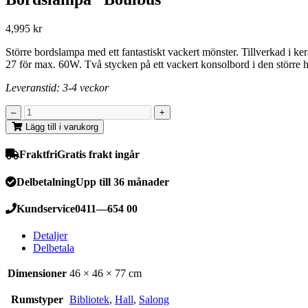
4,995
kr
Större bordslampa med ett fantastiskt vackert mönster. Tillverkad i k
27 för max. 60W. Två stycken på ett vackert konsolbord i den större h
Leveranstid: 3-4 veckor
Lägg till i varukorg
Fraktfri
Gratis frakt ingår
Delbetalning
Upp till 36 månader
Kundservice
0411—654 00
Detaljer
Delbetala
Dimensioner
46 × 46 × 77 cm
Rumstyper
Bibliotek
,
Hall
,
Salong