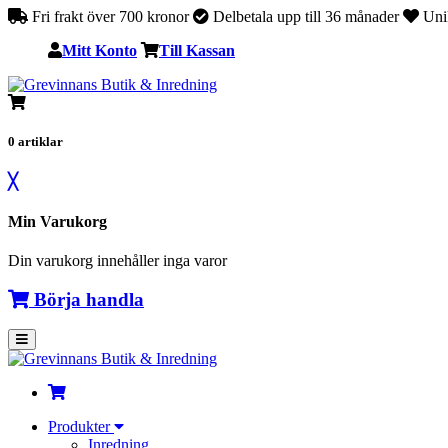
Fri frakt över 700 kronor
Delbetala upp till 36 månader
Unik
Mitt Konto
Till Kassan
0
artiklar
╳
Min Varukorg
Din varukorg innehåller inga varor
Börja handla
Produkter
Inredning