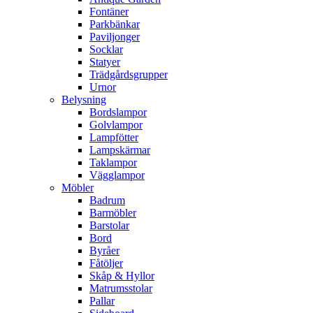
Fontäner
Parkbänkar
Paviljonger
Socklar
Statyer
Trädgårdsgrupper
Urnor
Belysning
Bordslampor
Golvlampor
Lampfötter
Lampskärmar
Taklampor
Vägglampor
Möbler
Badrum
Barmöbler
Barstolar
Bord
Byråer
Fåtöljer
Skåp & Hyllor
Matrumsstolar
Pallar