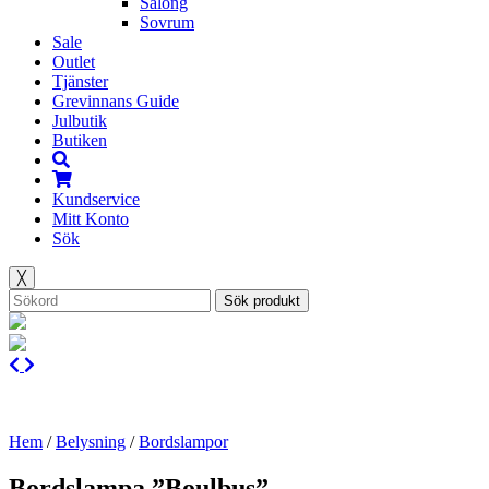
Salong
Sovrum
Sale
Outlet
Tjänster
Grevinnans Guide
Julbutik
Butiken
Kundservice
Mitt Konto
Sök
╳
Sök produkt
Hem
/
Belysning
/
Bordslampor
Bordslampa ”Boulbus”