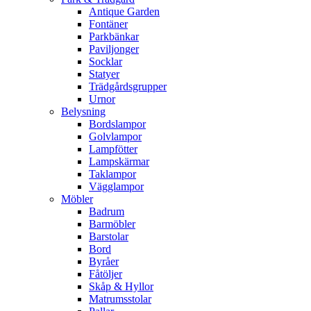
Antique Garden
Fontäner
Parkbänkar
Paviljonger
Socklar
Statyer
Trädgårdsgrupper
Urnor
Belysning
Bordslampor
Golvlampor
Lampfötter
Lampskärmar
Taklampor
Vägglampor
Möbler
Badrum
Barmöbler
Barstolar
Bord
Byråer
Fåtöljer
Skåp & Hyllor
Matrumsstolar