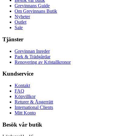
Besök vår butik
Grevinnans Guide
Om Grevinnans Butik
Nyheter
Outlet
Sale
Tjänster
Grevinnan Inreder
Park & Trädgårdar
Renovering av Kristallkronor
Kundservice
Kontakt
FAQ
Köpvillkor
Returer & Ångerrätt
International Clients
Mitt Konto
Besök vår butik