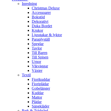
Inredning
Christmas Deluxe
Accessoarer
Bokstöd
Dekorativt
Duka Bordet
Krukor
Ljusstakar & lyktor
Paraplyställ
Speglar
Tavlor
Till Baren
Till Spisen
Urnor
Vikväggar
Växter
Textil
Fiorikuddar
Fioriplädar
Gobelänger
Kuddar
Mattor
Plädar
Sängkläder
Park & Trädgård