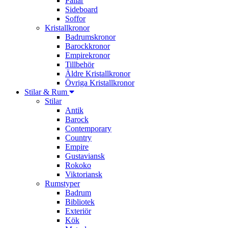
Pallar
Sideboard
Soffor
Kristallkronor
Badrumskronor
Barockkronor
Empirekronor
Tillbehör
Äldre Kristallkronor
Övriga Kristallkronor
Stilar & Rum
Stilar
Antik
Barock
Contemporary
Country
Empire
Gustaviansk
Rokoko
Viktoriansk
Rumstyper
Badrum
Bibliotek
Exteriör
Kök