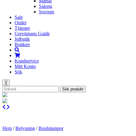
Matsal
Salong
Sovrum
Sale
Outlet
Tjänster
Grevinnans Guide
Julbutik
Butiken
Kundservice
Mitt Konto
Sök
╳
Sök produkt
Hem
/
Belysning
/
Bordslampor