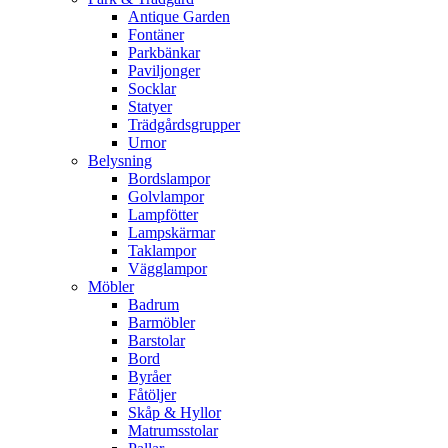
Antique Garden
Fontäner
Parkbänkar
Paviljonger
Socklar
Statyer
Trädgårdsgrupper
Urnor
Belysning
Bordslampor
Golvlampor
Lampfötter
Lampskärmar
Taklampor
Vägglampor
Möbler
Badrum
Barmöbler
Barstolar
Bord
Byråer
Fåtöljer
Skåp & Hyllor
Matrumsstolar