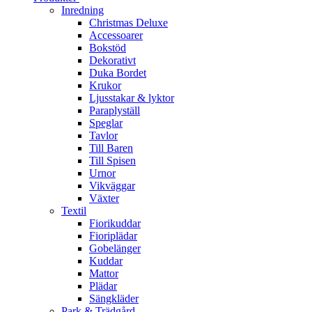
Inredning
Christmas Deluxe
Accessoarer
Bokstöd
Dekorativt
Duka Bordet
Krukor
Ljusstakar & lyktor
Paraplyställ
Speglar
Tavlor
Till Baren
Till Spisen
Urnor
Vikväggar
Växter
Textil
Fiorikuddar
Fioriplädar
Gobelänger
Kuddar
Mattor
Plädar
Sängkläder
Park & Trädgård