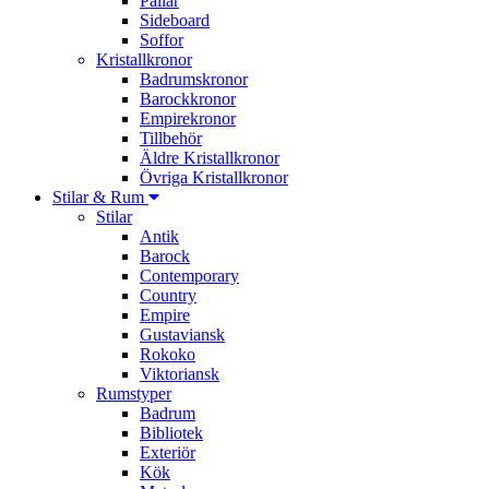
Pallar
Sideboard
Soffor
Kristallkronor
Badrumskronor
Barockkronor
Empirekronor
Tillbehör
Äldre Kristallkronor
Övriga Kristallkronor
Stilar & Rum
Stilar
Antik
Barock
Contemporary
Country
Empire
Gustaviansk
Rokoko
Viktoriansk
Rumstyper
Badrum
Bibliotek
Exteriör
Kök