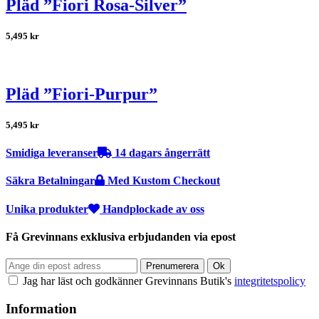
Pläd ”Fiori Rosa-Silver”
5,495
kr
Pläd ”Fiori-Purpur”
5,495
kr
Smidiga leveranser
14 dagars ångerrätt
Säkra Betalningar
Med Kustom Checkout
Unika produkter
Handplockade av oss
Få Grevinnans exklusiva erbjudanden via epost
Jag har läst och godkänner Grevinnans Butik's
integritetspolicy
Information