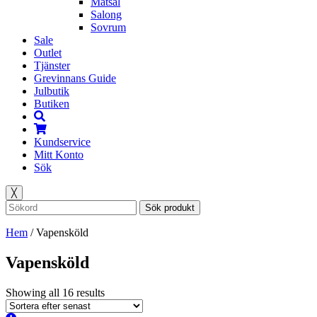
Matsal
Salong
Sovrum
Sale
Outlet
Tjänster
Grevinnans Guide
Julbutik
Butiken
Kundservice
Mitt Konto
Sök
╳
Sök produkt
Hem
/
Vapensköld
Vapensköld
Showing all 16 results