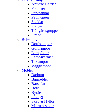
Antique Garden
Fontäner
Parkbänkar
Paviljonger
Socklar
Statyer
Trädgårdsgrupper
Urnor
Belysning
Bordslampor
Golvlampor
Lampfötter
Lampskärmar
Taklampor
Vägglampor
Möbler
Badrum
Barmöbler
Barstolar
Bord
Byråer
Fåtöljer
Skåp & Hyllor
Matrumsstolar