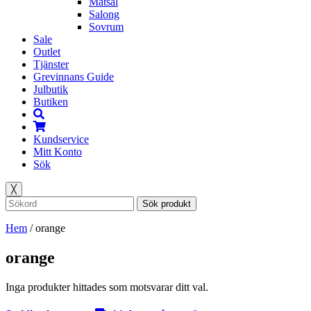
Matsal
Salong
Sovrum
Sale
Outlet
Tjänster
Grevinnans Guide
Julbutik
Butiken
Kundservice
Mitt Konto
Sök
╳
Sök produkt
Hem
/
orange
orange
Inga produkter hittades som motsvarar ditt val.