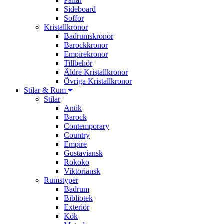
Pallar
Sideboard
Soffor
Kristallkronor
Badrumskronor
Barockkronor
Empirekronor
Tillbehör
Äldre Kristallkronor
Övriga Kristallkronor
Stilar & Rum
Stilar
Antik
Barock
Contemporary
Country
Empire
Gustaviansk
Rokoko
Viktoriansk
Rumstyper
Badrum
Bibliotek
Exteriör
Kök