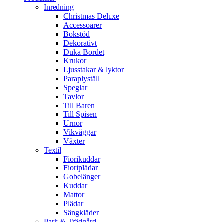
Inredning
Christmas Deluxe
Accessoarer
Bokstöd
Dekorativt
Duka Bordet
Krukor
Ljusstakar & lyktor
Paraplyställ
Speglar
Tavlor
Till Baren
Till Spisen
Urnor
Vikväggar
Växter
Textil
Fiorikuddar
Fioriplädar
Gobelänger
Kuddar
Mattor
Plädar
Sängkläder
Park & Trädgård