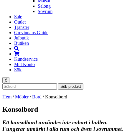
Matsal
Salong
Sovrum
Sale
Outlet
Tjänster
Grevinnans Guide
Julbutik
Butiken
Kundservice
Mitt Konto
Sök
╳
Sök produkt
Hem
/
Möbler
/
Bord
/
Konsolbord
Konsolbord
Ett konsolbord användes inte enbart i hallen.
Fungerar utmärkt i alla rum och även i sovrummet.