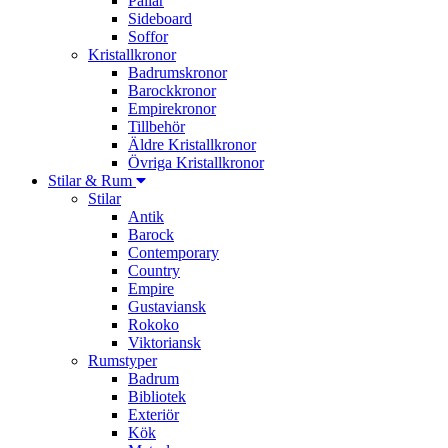
Pallar
Sideboard
Soffor
Kristallkronor
Badrumskronor
Barockkronor
Empirekronor
Tillbehör
Äldre Kristallkronor
Övriga Kristallkronor
Stilar & Rum
Stilar
Antik
Barock
Contemporary
Country
Empire
Gustaviansk
Rokoko
Viktoriansk
Rumstyper
Badrum
Bibliotek
Exteriör
Kök