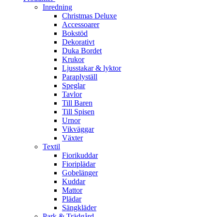
Inredning
Christmas Deluxe
Accessoarer
Bokstöd
Dekorativt
Duka Bordet
Krukor
Ljusstakar & lyktor
Paraplyställ
Speglar
Tavlor
Till Baren
Till Spisen
Urnor
Vikväggar
Växter
Textil
Fiorikuddar
Fioriplädar
Gobelänger
Kuddar
Mattor
Plädar
Sängkläder
Park & Trädgård