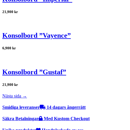
21,900
kr
Konsolbord ”Vayence”
6,900
kr
Konsolbord ”Gustaf”
21,900
kr
Nästa sida →
Smidiga leveranser
14 dagars ångerrätt
Säkra Betalningar
Med Kustom Checkout