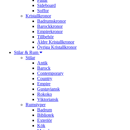
Pallar
Sideboard
Soffor
Kristallkronor
Badrumskronor
Barockkronor
Empirekronor
Tillbehör
Äldre Kristallkronor
Övriga Kristallkronor
Stilar & Rum
Stilar
Antik
Barock
Contemporary
Country
Empire
Gustaviansk
Rokoko
Viktoriansk
Rumstyper
Badrum
Bibliotek
Exteriör
Kök