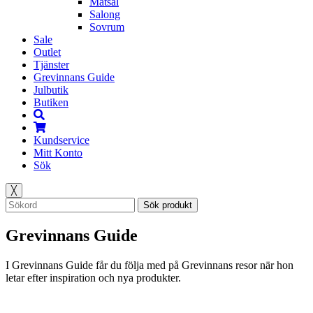
Matsal
Salong
Sovrum
Sale
Outlet
Tjänster
Grevinnans Guide
Julbutik
Butiken
Kundservice
Mitt Konto
Sök
╳
Sök produkt
Grevinnans Guide
I Grevinnans Guide får du följa med på Grevinnans resor när hon
letar efter inspiration och nya produkter.