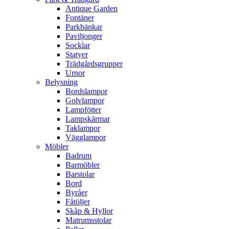
Antique Garden
Fontäner
Parkbänkar
Paviljonger
Socklar
Statyer
Trädgårdsgrupper
Urnor
Belysning
Bordslampor
Golvlampor
Lampfötter
Lampskärmar
Taklampor
Vägglampor
Möbler
Badrum
Barmöbler
Barstolar
Bord
Byråer
Fåtöljer
Skåp & Hyllor
Matrumsstolar