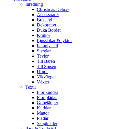
Inredning
Christmas Deluxe
Accessoarer
Bokstöd
Dekorativt
Duka Bordet
Krukor
Ljusstakar & lyktor
Paraplyställ
Speglar
Tavlor
Till Baren
Till Spisen
Urnor
Vikväggar
Växter
Textil
Fiorikuddar
Fioriplädar
Gobelänger
Kuddar
Mattor
Plädar
Sängkläder
Park & Trädgård