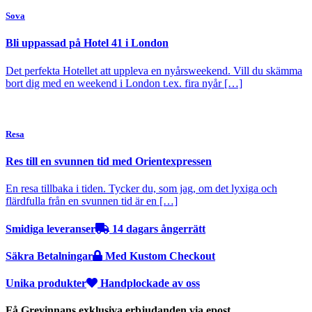
Sova
Bli uppassad på Hotel 41 i London
Det perfekta Hotellet att uppleva en nyårsweekend. Vill du skämma
bort dig med en weekend i London t.ex. fira nyår […]
Resa
Res till en svunnen tid med Orientexpressen
En resa tillbaka i tiden. Tycker du, som jag, om det lyxiga och
flärdfulla från en svunnen tid är en […]
Smidiga leveranser
14 dagars ångerrätt
Säkra Betalningar
Med Kustom Checkout
Unika produkter
Handplockade av oss
Få Grevinnans exklusiva erbjudanden via epost