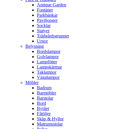
Antique Garden
Fontäner
Parkbänkar
Paviljonger
Socklar
Statyer
Trädgårdsgrupper
Urnor
Belysning
Bordslampor
Golvlampor
Lampfötter
Lampskärmar
Taklampor
Vägglampor
Möbler
Badrum
Barmöbler
Barstolar
Bord
Byråer
Fåtöljer
Skåp & Hyllor
Matrumsstolar