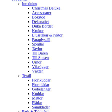
Inredning
Christmas Deluxe
Accessoarer
Bokstöd
Dekorativt
Duka Bordet
Krukor
Ljusstakar & lyktor
Paraplyställ
Speglar
Tavlor
Till Baren
Till Spisen
Urnor
Vikväggar
Växter
Textil
Fiorikuddar
Fioriplädar
Gobelänger
Kuddar
Mattor
Plädar
Sängkläder
Park & Trädgård