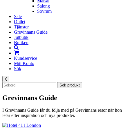
Matsal
Salong
Sovrum
Sale
Outlet
Tjänster
Grevinnans Guide
Julbutik
Butiken
Kundservice
Mitt Konto
Sök
╳
Sök produkt
Grevinnans Guide
I Grevinnans Guide får du följa med på Grevinnans resor när hon
letar efter inspiration och nya produkter.