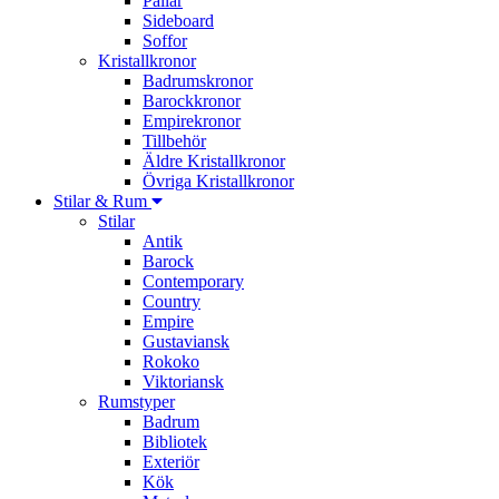
Pallar
Sideboard
Soffor
Kristallkronor
Badrumskronor
Barockkronor
Empirekronor
Tillbehör
Äldre Kristallkronor
Övriga Kristallkronor
Stilar & Rum
Stilar
Antik
Barock
Contemporary
Country
Empire
Gustaviansk
Rokoko
Viktoriansk
Rumstyper
Badrum
Bibliotek
Exteriör
Kök