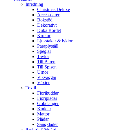
Inredning
Christmas Deluxe
Accessoarer
Bokstöd
Dekorativt
Duka Bordet
Krukor
Ljusstakar & lyktor
Paraplyställ
Speglar
Tavlor
Till Baren
Till Spisen
Urnor
Vikväggar
Växter
Textil
Fiorikuddar
Fioriplädar
Gobelänger
Kuddar
Mattor
Plädar
Sängkläder
Park & Trädgård