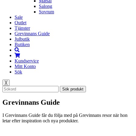
Matsal
Salong
Sovrum
Sale
Outlet
Tjänster
Grevinnans Guide
Julbutik
Butiken
Kundservice
Mitt Konto
Sök
╳
Sök produkt
Grevinnans Guide
I Grevinnans Guide får du följa med på Grevinnans resor när hon
letar efter inspiration och nya produkter.