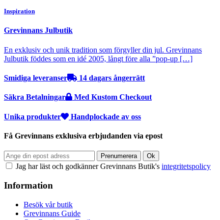
Inspiration
Grevinnans Julbutik
En exklusiv och unik tradition som förgyller din jul. Grevinnans
Julbutik föddes som en idé 2005, långt före alla ”pop-up […]
Smidiga leveranser
14 dagars ångerrätt
Säkra Betalningar
Med Kustom Checkout
Unika produkter
Handplockade av oss
Få Grevinnans exklusiva erbjudanden via epost
Jag har läst och godkänner Grevinnans Butik's
integritetspolicy
Information
Besök vår butik
Grevinnans Guide