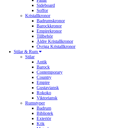
Pallar
Sideboard
Soffor
Kristallkronor
Badrumskronor
Barockkronor
Empirekronor
Tillbehör
Äldre Kristallkronor
Övriga Kristallkronor
Stilar & Rum
Stilar
Antik
Barock
Contemporary
Country
Empire
Gustaviansk
Rokoko
Viktoriansk
Rumstyper
Badrum
Bibliotek
Exteriör
Kök