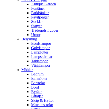
Antique Garden
Fontäner
Parkbänkar
Paviljonger
Socklar
Statyer
Trädgårdsgrupper
Urnor
Belysning
Bordslampor
Golvlampor
Lampfötter
Lampskärmar
Taklampor
Vägglampor
Möbler
Badrum
Barmöbler
Barstolar
Bord
Byråer
Fåtöljer
Skåp & Hyllor
Matrumsstolar