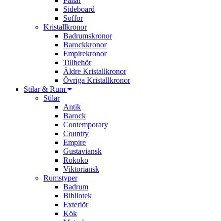
Pallar
Sideboard
Soffor
Kristallkronor
Badrumskronor
Barockkronor
Empirekronor
Tillbehör
Äldre Kristallkronor
Övriga Kristallkronor
Stilar & Rum
Stilar
Antik
Barock
Contemporary
Country
Empire
Gustaviansk
Rokoko
Viktoriansk
Rumstyper
Badrum
Bibliotek
Exteriör
Kök