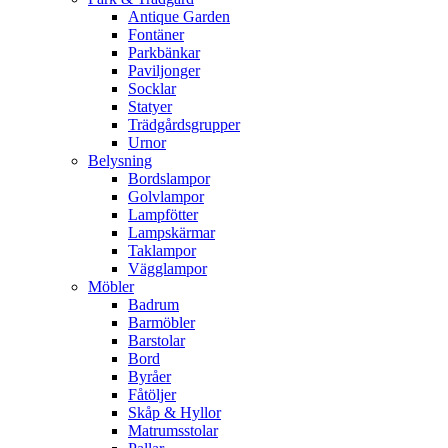
Antique Garden
Fontäner
Parkbänkar
Paviljonger
Socklar
Statyer
Trädgårdsgrupper
Urnor
Belysning
Bordslampor
Golvlampor
Lampfötter
Lampskärmar
Taklampor
Vägglampor
Möbler
Badrum
Barmöbler
Barstolar
Bord
Byråer
Fåtöljer
Skåp & Hyllor
Matrumsstolar