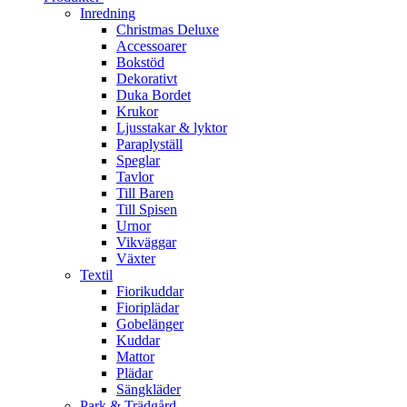
Inredning
Christmas Deluxe
Accessoarer
Bokstöd
Dekorativt
Duka Bordet
Krukor
Ljusstakar & lyktor
Paraplyställ
Speglar
Tavlor
Till Baren
Till Spisen
Urnor
Vikväggar
Växter
Textil
Fiorikuddar
Fioriplädar
Gobelänger
Kuddar
Mattor
Plädar
Sängkläder
Park & Trädgård