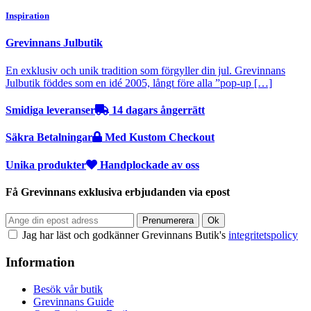
Inspiration
Grevinnans Julbutik
En exklusiv och unik tradition som förgyller din jul. Grevinnans
Julbutik föddes som en idé 2005, långt före alla ”pop-up […]
Smidiga leveranser
14 dagars ångerrätt
Säkra Betalningar
Med Kustom Checkout
Unika produkter
Handplockade av oss
Få Grevinnans exklusiva erbjudanden via epost
Jag har läst och godkänner Grevinnans Butik's
integritetspolicy
Information
Besök vår butik
Grevinnans Guide