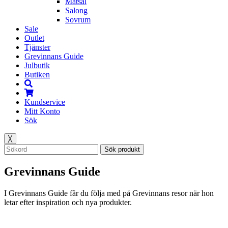
Matsal
Salong
Sovrum
Sale
Outlet
Tjänster
Grevinnans Guide
Julbutik
Butiken
Kundservice
Mitt Konto
Sök
╳
Sök produkt
Grevinnans Guide
I Grevinnans Guide får du följa med på Grevinnans resor när hon
letar efter inspiration och nya produkter.