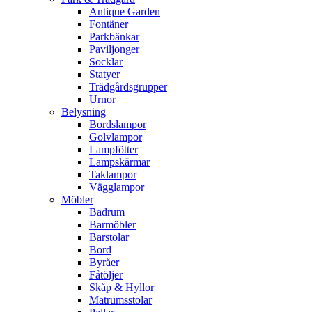
Antique Garden
Fontäner
Parkbänkar
Paviljonger
Socklar
Statyer
Trädgårdsgrupper
Urnor
Belysning
Bordslampor
Golvlampor
Lampfötter
Lampskärmar
Taklampor
Vägglampor
Möbler
Badrum
Barmöbler
Barstolar
Bord
Byråer
Fåtöljer
Skåp & Hyllor
Matrumsstolar