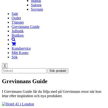
Matsal
Salong
Sovrum
Sale
Outlet
Tjänster
Grevinnans Guide
Julbutik
Butiken
Kundservice
Mitt Konto
Sök
╳
Sök produkt
Grevinnans Guide
I Grevinnans Guide får du följa med på Grevinnans resor när hon
letar efter inspiration och nya produkter.