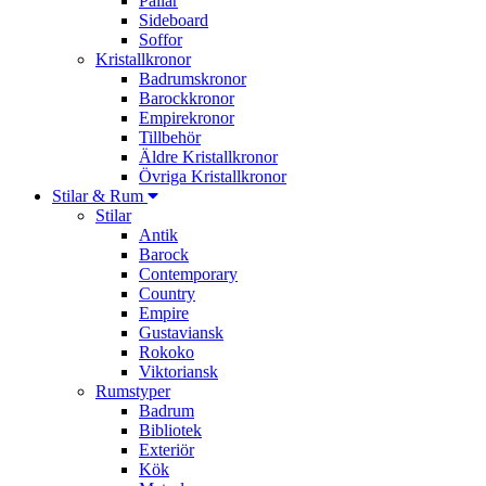
Pallar
Sideboard
Soffor
Kristallkronor
Badrumskronor
Barockkronor
Empirekronor
Tillbehör
Äldre Kristallkronor
Övriga Kristallkronor
Stilar & Rum
Stilar
Antik
Barock
Contemporary
Country
Empire
Gustaviansk
Rokoko
Viktoriansk
Rumstyper
Badrum
Bibliotek
Exteriör
Kök