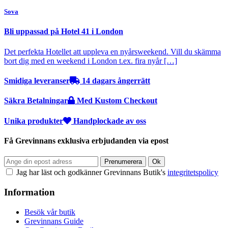
Sova
Bli uppassad på Hotel 41 i London
Det perfekta Hotellet att uppleva en nyårsweekend. Vill du skämma
bort dig med en weekend i London t.ex. fira nyår […]
Smidiga leveranser
14 dagars ångerrätt
Säkra Betalningar
Med Kustom Checkout
Unika produkter
Handplockade av oss
Få Grevinnans exklusiva erbjudanden via epost
Jag har läst och godkänner Grevinnans Butik's
integritetspolicy
Information
Besök vår butik
Grevinnans Guide