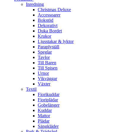
Inredning
Christmas Deluxe
Accessoarer
Bokstöd
Dekorativt
Duka Bordet
Krukor
Ljusstakar & lyktor
Paraplyställ
Speglar
Tavlor
Till Baren
Till Spisen
Urnor
Vikväggar
Växter
Textil
Fiorikuddar
Fioriplädar
Gobelänger
Kuddar
Mattor
Plädar
Sängkläder
Park & Trädgård