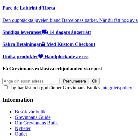
Parc de Labirint d’Horta
Den oupptäckta juvelen bland Barcelonas parker. När du fått nog av sto
Smidiga leveranser
14 dagars ångerrätt
Säkra Betalningar
Med Kustom Checkout
Unika produkter
Handplockade av oss
Få Grevinnans exklusiva erbjudanden via epost
Jag har läst och godkänner Grevinnans Butik's
integritetspolicy
Information
Besök vår butik
Grevinnans Guide
Om Grevinnans Butik
Nyheter
Outlet