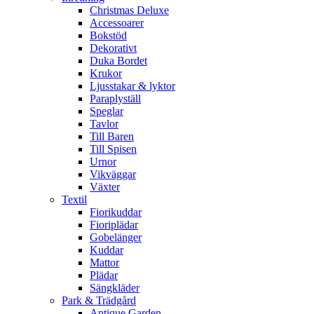
Christmas Deluxe
Accessoarer
Bokstöd
Dekorativt
Duka Bordet
Krukor
Ljusstakar & lyktor
Paraplyställ
Speglar
Tavlor
Till Baren
Till Spisen
Urnor
Vikväggar
Växter
Textil
Fiorikuddar
Fioriplädar
Gobelänger
Kuddar
Mattor
Plädar
Sängkläder
Park & Trädgård
Antique Garden