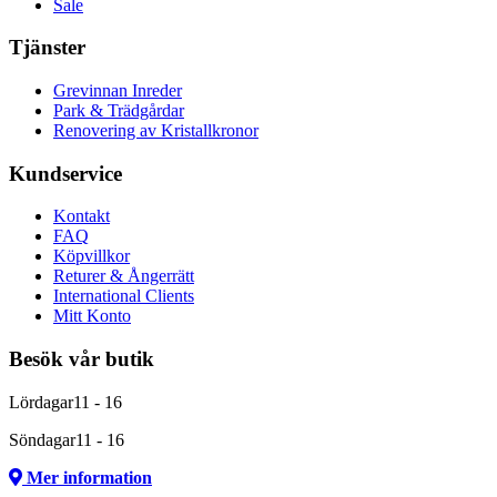
Sale
Tjänster
Grevinnan Inreder
Park & Trädgårdar
Renovering av Kristallkronor
Kundservice
Kontakt
FAQ
Köpvillkor
Returer & Ångerrätt
International Clients
Mitt Konto
Besök vår butik
Lördagar
11 - 16
Söndagar
11 - 16
Mer information