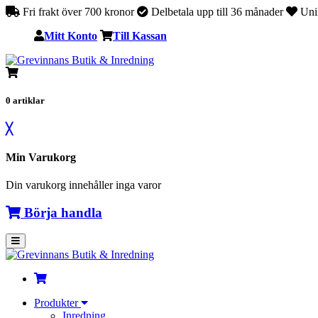
Fri frakt över 700 kronor
Delbetala upp till 36 månader
Unik
Mitt Konto
Till Kassan
0
artiklar
╳
Min Varukorg
Din varukorg innehåller inga varor
Börja handla
Produkter
Inredning