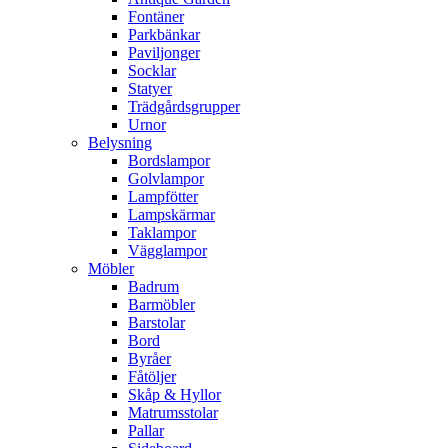
Fontäner
Parkbänkar
Paviljonger
Socklar
Statyer
Trädgårdsgrupper
Urnor
Belysning
Bordslampor
Golvlampor
Lampfötter
Lampskärmar
Taklampor
Vägglampor
Möbler
Badrum
Barmöbler
Barstolar
Bord
Byråer
Fåtöljer
Skåp & Hyllor
Matrumsstolar
Pallar