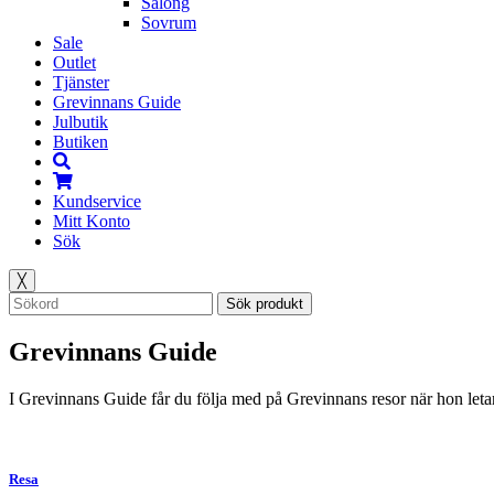
Salong
Sovrum
Sale
Outlet
Tjänster
Grevinnans Guide
Julbutik
Butiken
Kundservice
Mitt Konto
Sök
╳
Sök produkt
Grevinnans Guide
I Grevinnans Guide får du följa med på Grevinnans resor när hon letar
Resa