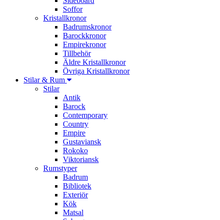
Sideboard
Soffor
Kristallkronor
Badrumskronor
Barockkronor
Empirekronor
Tillbehör
Äldre Kristallkronor
Övriga Kristallkronor
Stilar & Rum
Stilar
Antik
Barock
Contemporary
Country
Empire
Gustaviansk
Rokoko
Viktoriansk
Rumstyper
Badrum
Bibliotek
Exteriör
Kök
Matsal