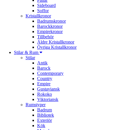
Pallar
Sideboard
Soffor
Kristallkronor
Badrumskronor
Barockkronor
Empirekronor
Tillbehör
Äldre Kristallkronor
Övriga Kristallkronor
Stilar & Rum
Stilar
Antik
Barock
Contemporary
Country
Empire
Gustaviansk
Rokoko
Viktoriansk
Rumstyper
Badrum
Bibliotek
Exteriör
Kök