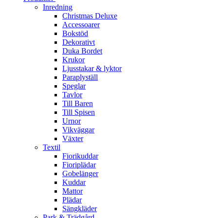
Inredning
Christmas Deluxe
Accessoarer
Bokstöd
Dekorativt
Duka Bordet
Krukor
Ljusstakar & lyktor
Paraplyställ
Speglar
Tavlor
Till Baren
Till Spisen
Urnor
Vikväggar
Växter
Textil
Fiorikuddar
Fioriplädar
Gobelänger
Kuddar
Mattor
Plädar
Sängkläder
Park & Trädgård