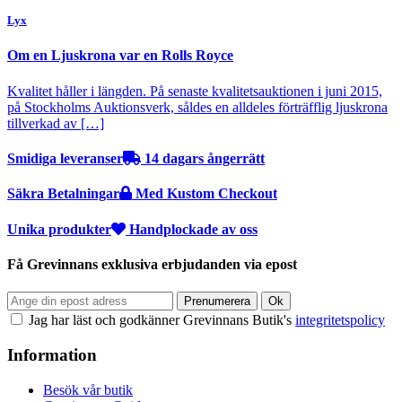
Lyx
Om en Ljuskrona var en Rolls Royce
Kvalitet håller i längden. På senaste kvalitetsauktionen i juni 2015,
på Stockholms Auktionsverk, såldes en alldeles förträfflig ljuskrona
tillverkad av […]
Smidiga leveranser
14 dagars ångerrätt
Säkra Betalningar
Med Kustom Checkout
Unika produkter
Handplockade av oss
Få Grevinnans exklusiva erbjudanden via epost
Jag har läst och godkänner Grevinnans Butik's
integritetspolicy
Information
Besök vår butik