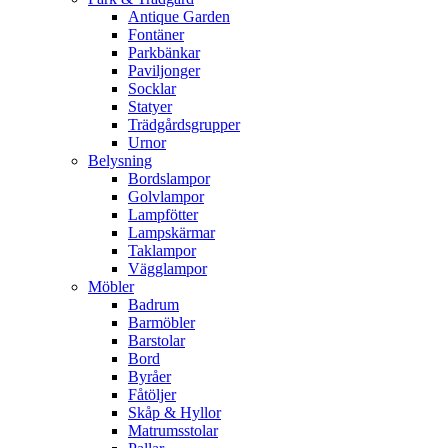
Antique Garden
Fontäner
Parkbänkar
Paviljonger
Socklar
Statyer
Trädgårdsgrupper
Urnor
Belysning
Bordslampor
Golvlampor
Lampfötter
Lampskärmar
Taklampor
Vägglampor
Möbler
Badrum
Barmöbler
Barstolar
Bord
Byråer
Fåtöljer
Skåp & Hyllor
Matrumsstolar